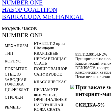
NUMBER ONE
НАБОР COALITION
BARRACUDA MECHANICAL
модель часов
NUMBER ONE
ETA 955.112 пр-ва
МЕХАНИЗМ
Швейцарии
ТИП
КВАРЦЕВЫЕ
955.112.001.4.N2W
НЕРЖАВЕЮЩАЯ
Принципиально нова
КОРПУС
СТАЛЬ
Классический, непо
DENISSOV, корпус, 
ПОКРЫТИЕ
ПОЛИРОВАННОЕ
классический кварц
СТЕКЛО
САПФИРОВОЕ
Цена: нет в наличии
ЗАВОДНАЯ
КЛАССИЧЕСКАЯ
ГОЛОВКА
При заказе ч
ЦИФЕРБЛАТ
ПЕРЛАМУТР
интернет-ма
ФИГУРНЫЕ,
СТРЕЛКИ
ОРИГИНАЛЬНЫЕ
СКИДКА-5%
НАТУРАЛЬНАЯ
РЕМЕНЬ
КОЖА СКАТА