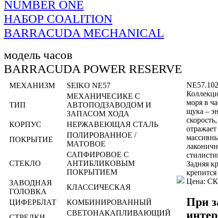
NUMBER ONE
НАБОР COALITION
BARRACUDA MECHANICAL
модель часов
BARRACUDA POWER RESERVE
NE57.102
МЕХАНИЗМ
SEIKO NE57
Коллекц
МЕХАНИЧЕСИКЕ С
моря в ч
ТИП
АВТОПОДЗАВОДОМ И
щука – э
ЗАПАСОМ ХОДА
скорость
КОРПУС
НЕРЖАВЕЮЩАЯ СТАЛЬ
отражает
ПОЛИРОВАННОЕ /
массивн
ПОКРЫТИЕ
МАТОВОЕ
лаконичн
САПФИРОВОЕ С
стилисти
СТЕКЛО
АНТИБЛИКОВЫМ
Задняя к
ПОКРЫТИЕМ
крепится
Цена: 
ЗАВОДНАЯ
КЛАССИЧЕСКАЯ
ГОЛОВКА
При з
ЦИФЕРБЛАТ
КОМБИНИРОВАННЫЙ
интер
СВЕТОНАКАПЛИВАЮЩИЙ
СТРЕЛКИ